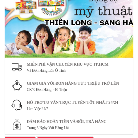
MIỄN PHÍ VẬN CHUYỂN KHU VỰC TP.HCM
Và Đơn Hàng Lớn Ở Tỉnh
GIẢM GIÁ VỚI ĐƠN HÀNG TỪ 5 TRIỆU TRỞ LÊN
CK% Đơn Hàng >10 Triệu
HỖ TRỢ TƯ VẤN TRỰC TUYẾN TỐT NHẤT 24/24
Làm Việc 24/7
ĐẢM BẢO HOÀN TIỀN VÀ ĐỔI, TRẢ HÀNG
Trong 3 Ngày Với Hàng Lỗi