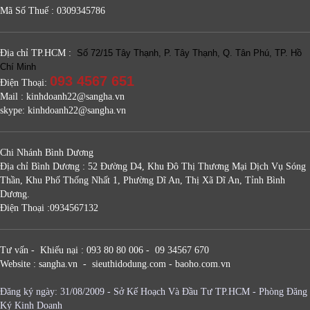
Mã Số Thuế : 0309345786
Địa chỉ TP.HCM :
Số 72/15 Tây Thạnh, P. Tây Thạnh, Q. Tân Phú, TP. Hồ
Chí Minh
093 4567 651
Điện Thoại:
Mail : kinhdoanh22@sangha.vn
skype: kinhdoanh22@sangha.vn
Chi Nhánh Bình Dương
Địa chỉ Bình Dương : 52 Đường D4, Khu Đô Thị Thương Mại Dịch Vụ Sóng
Thần, Khu Phố Thống Nhất 1, Phường Dĩ An, Thị Xã Dĩ An, Tỉnh Bình
Dương.
Điện Thoại :0934567132
Tư vấn - Khiếu nại : 093 80 80 006 - 09 34567 670
Website : sangha.vn - sieuthidodung.com - baoho.com.vn
Đăng ký ngày: 31/08/2009 - Sở Kế Hoạch Và Đầu Tư TP.HCM - Phòng Đăng
Ký Kinh Doanh