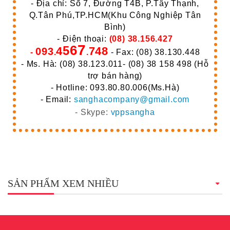
- Địa chỉ: Số 7, Đường T4B, P.Tây Thạnh,
Q.Tân Phú,TP.HCM(Khu Công Nghiệp Tân
Bình)
- Điện thoại:
(08) 38.156.427
7
6
5
4
748
093
-
.
.
- Fax: (08) 38.130.448
- Ms. Hà: (08) 38.123.011- (08) 38 158 498 (Hỗ
trợ bán hàng)
- Hotline: 093.80.80.006(Ms.Hà)
- Email:
sanghacompany@gmail.com
- Skype:
vppsangha
SẢN PHẨM XEM NHIỀU