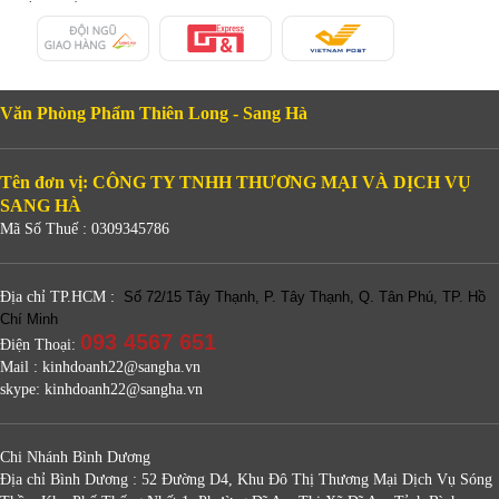
Văn Phòng Phẩm Thiên Long - Sang Hà
Tên đơn vị: CÔNG TY TNHH THƯƠNG MẠI VÀ DỊCH VỤ
SANG HÀ
Mã Số Thuế : 0309345786
Địa chỉ TP.HCM :
Số 72/15 Tây Thạnh, P. Tây Thạnh, Q. Tân Phú, TP. Hồ
Chí Minh
093 4567 651
Điện Thoại:
Mail : kinhdoanh22@sangha.vn
skype: kinhdoanh22@sangha.vn
Chi Nhánh Bình Dương
Địa chỉ Bình Dương : 52 Đường D4, Khu Đô Thị Thương Mại Dịch Vụ Sóng