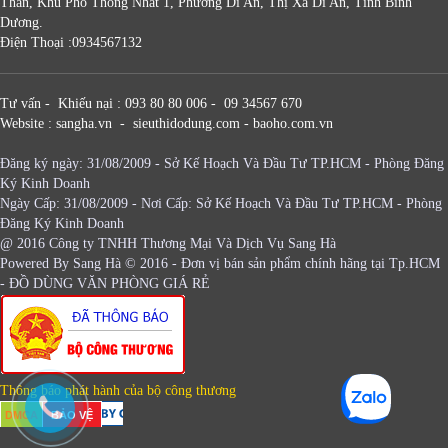
Thần, Khu Phố Thống Nhất 1, Phường Dĩ An, Thị Xã Dĩ An, Tỉnh Bình
Dương.
Điện Thoại :0934567132
Tư vấn - Khiếu nại : 093 80 80 006 - 09 34567 670
Website : sangha.vn - sieuthidodung.com - baoho.com.vn
Đăng ký ngày: 31/08/2009 - Sở Kế Hoạch Và Đầu Tư TP.HCM - Phòng Đăng
Ký Kinh Doanh
Ngày Cấp: 31/08/2009 - Nơi Cấp: Sở Kế Hoạch Và Đầu Tư TP.HCM - Phòng
Đăng Ký Kinh Doanh
@ 2016 Công ty TNHH Thương Mại Và Dịch Vụ Sang Hà
Powered By
Sang Hà
© 2016 - Đơn vị bán sản phẩm chính hãng tại Tp.HCM
-
ĐỒ DÙNG VĂN PHÒNG GIÁ RẺ
Thông báo phát hành của bộ công thương
DMCA
BẢO VỆ