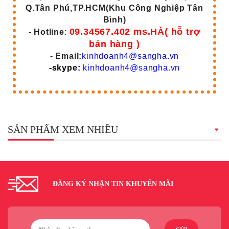
Q.Tân Phú,TP.HCM(Khu Công Nghiệp Tân
Bình)
09.34567.402 ms.HÀ( hỗ trợ
- Hotline
:
bán hàng )
- Email:
kinhdoanh4@sangha.vn
-skype
:
kinhdoanh4@sangha.vn
SẢN PHẨM XEM NHIỀU
ĐĂNG KÝ NHẬN TIN KHUYẾN MÃI