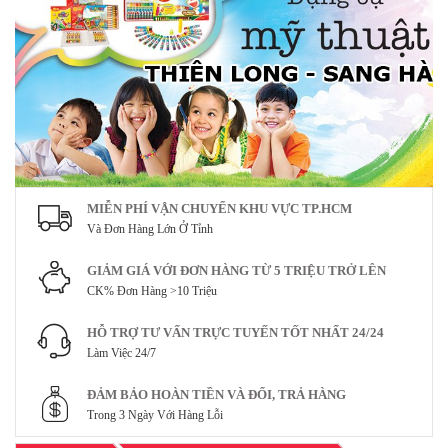
MIỄN PHÍ VẬN CHUYỂN KHU VỰC TP.HCM
Và Đơn Hàng Lớn Ở Tỉnh
GIẢM GIÁ VỚI ĐƠN HÀNG TỪ 5 TRIỆU TRỞ LÊN
CK% Đơn Hàng >10 Triệu
HỖ TRỢ TƯ VẤN TRỰC TUYẾN TỐT NHẤT 24/24
Làm Việc 24/7
ĐẢM BẢO HOÀN TIỀN VÀ ĐỔI, TRẢ HÀNG
Trong 3 Ngày Với Hàng Lỗi