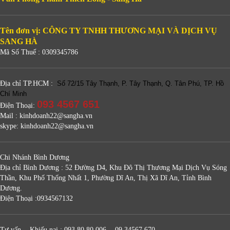
Tên đơn vị: CÔNG TY TNHH THƯƠNG MẠI VÀ DỊCH VỤ
SANG HÀ
Mã Số Thuế : 0309345786
Địa chỉ TP.HCM :
Số 72/15 Tây Thạnh, P. Tây Thạnh, Q. Tân Phú, TP. Hồ
Chí Minh
093 4567 651
Điện Thoại:
Mail : kinhdoanh22@sangha.vn
skype: kinhdoanh22@sangha.vn
Chi Nhánh Bình Dương
Địa chỉ Bình Dương : 52 Đường D4, Khu Đô Thị Thương Mại Dịch Vụ Sóng
Thần, Khu Phố Thống Nhất 1, Phường Dĩ An, Thị Xã Dĩ An, Tỉnh Bình
Dương.
Điện Thoại :0934567132
Tư vấn - Khiếu nại : 093 80 80 006 - 09 34567 670