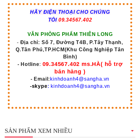
HÃY ĐIỆN THOẠI CHO CHÚNG
TÔI
09.34567.402
VĂN PHÒNG PHẨM THIÊN LONG
-
Địa chỉ: Số 7, Đường T4B, P.Tây Thạnh,
Q.Tân Phú,TP.HCM(Khu Công Nghiệp Tân
Bình)
09.34567.402 ms.HÀ( hỗ trợ
- Hotline
:
bán hàng )
- Email:
kinhdoanh4@sangha.vn
-skype
:
kinhdoanh4@sangha.vn
SẢN PHẨM XEM NHIỀU