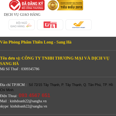
DỊCH VỤ GIAO HÀNG
Văn Phòng Phẩm Thiên Long - Sang Hà
Tên đơn vị: CÔNG TY TNHH THƯƠNG MẠI VÀ DỊCH VỤ
SANG HÀ
Mã Số Thuế : 0309345786
Địa chỉ TP.HCM :
Số 72/15 Tây Thạnh, P. Tây Thạnh, Q. Tân Phú, TP. Hồ
Chí Minh
093 4567 651
Điện Thoại:
Mail : kinhdoanh22@sangha.vn
skype: kinhdoanh22@sangha.vn