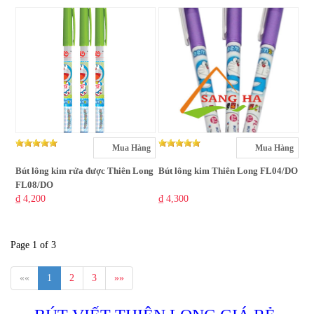
Mua Hàng
Mua Hàng
Bút lông kim rửa được Thiên Long
Bút lông kim Thiên Long FL04/DO
FL08/DO
₫ 4,200
₫ 4,300
Page 1 of 3
««
1
2
3
»»