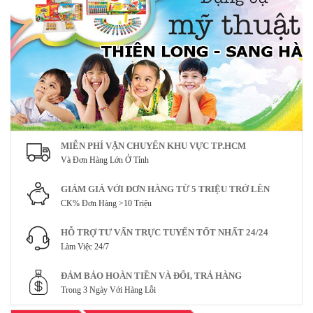
MIỄN PHÍ VẬN CHUYỂN KHU VỰC TP.HCM
Và Đơn Hàng Lớn Ở Tỉnh
GIẢM GIÁ VỚI ĐƠN HÀNG TỪ 5 TRIỆU TRỞ LÊN
CK% Đơn Hàng >10 Triệu
HỖ TRỢ TƯ VẤN TRỰC TUYẾN TỐT NHẤT 24/24
Làm Việc 24/7
ĐẢM BẢO HOÀN TIỀN VÀ ĐỔI, TRẢ HÀNG
Trong 3 Ngày Với Hàng Lỗi