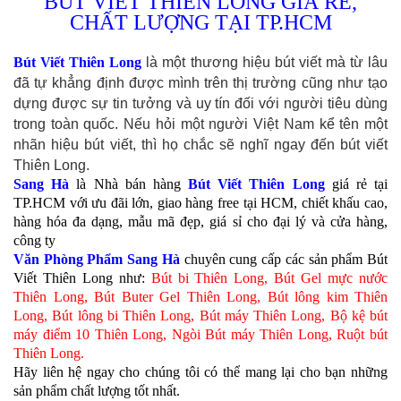
BÚT VIẾT THIÊN LONG GIÁ RẺ,
CHẤT LƯỢNG TẠI TP.HCM
là một thương hiệu bút viết mà từ lâu
Bút Viết Thiên Long
đã tự khẳng định được mình trên thị trường cũng như tạo
dựng được sự tin tưởng và uy tín đối với người tiêu dùng
trong toàn quốc. Nếu hỏi một người Việt Nam kể tên một
nhãn hiệu bút viết, thì họ chắc sẽ nghĩ ngay đến bút viết
Thiên Long.
Sang Hà
là Nhà bán hàng
Bút Viết Thiên Long
giá rẻ tại
TP.HCM với ưu đãi lớn, giao hàng free tại HCM, chiết khấu cao,
hàng hóa đa dạng, mẫu mã đẹp, giá sỉ cho đại lý và cửa hàng,
công ty
Văn Phòng Phẩm Sang Hà
chuyên cung cấp các sản phẩm Bút
Viết Thiên Long như:
Bút bi Thiên Long, Bút Gel mực nước
Thiên Long, Bút Buter Gel Thiên Long, Bút lông kim Thiên
Long, Bút lông bi Thiên Long, Bút máy Thiên Long, Bộ kệ bút
máy điểm 10 Thiên Long, Ngòi Bút máy Thiên Long, Ruột bút
Thiên Long.
Hãy liên hệ ngay cho chúng tôi có thể mang lại cho bạn những
sản phẩm chất lượng tốt nhất.