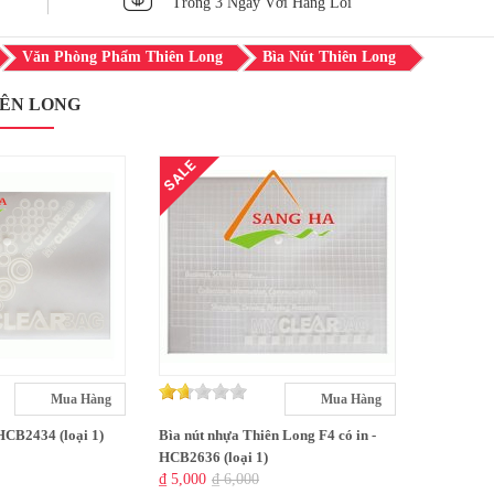
Trong 3 Ngày Với Hàng Lỗi
Văn Phòng Phẩm Thiên Long
Bìa Nút Thiên Long
IÊN LONG
SALE
Mua Hàng
Mua Hàng
-HCB2434 (loại 1)
Bìa nút nhựa Thiên Long F4 có in -
HCB2636 (loại 1)
₫ 5,000
₫ 6,000