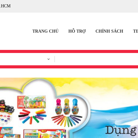
P.HCM
TRANG CHỦ
HỖ TRỢ
CHÍNH SÁCH
T