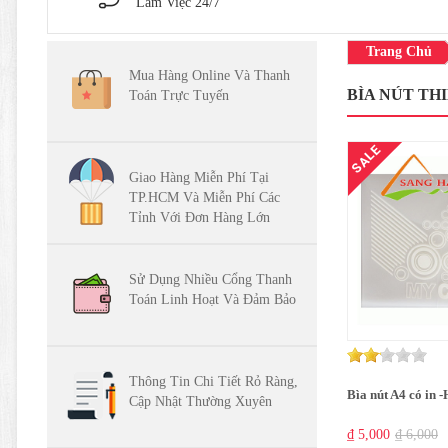
Làm Việc 24/7
Trang Chủ
Mua Hàng Online Và Thanh
BÌA NÚT TH
Toán Trực Tuyến
SALE
Giao Hàng Miễn Phí Tại
TP.HCM Và Miễn Phí Các
Tỉnh Với Đơn Hàng Lớn
Sử Dụng Nhiều Cổng Thanh
Toán Linh Hoạt Và Đảm Bảo
Thông Tin Chi Tiết Rỏ Ràng,
Bìa nút A4 có in 
Cập Nhật Thường Xuyên
₫ 5,000
₫ 6,000