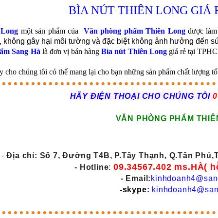
BÌA NÚT THIÊN LONG GIÁ 
 Long
một sản phẩm của
Văn phòng phẩm Thiên Long
được làm
, không gây hại môi tường và đặc biệt không ảnh hưởng đến sứ
ẩm Sang Hà
là đơn vị bán hàng
Bìa nút Thiên Long
giá rẻ tại TPHC
y cho chúng tôi có thể mang lại cho bạn những sản phẩm chất lượng tốt
HÃY ĐIỆN THOẠI CHO CHÚNG TÔI
0
VĂN PHÒNG PHẨM THIÊ
-
Địa chỉ: Số 7, Đường T4B, P.Tây Thạnh, Q.Tân Phú
09.34567.402 ms.HÀ( h
- Hotline
:
- Email:
kinhdoanh4@san
-skype
:
kinhdoanh4@san