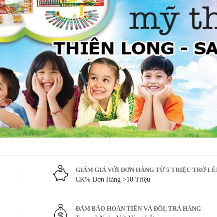
GIẢM GIÁ VỚI ĐƠN HÀNG TỪ 5 TRIỆU TRỞ L
CK% Đơn Hàng >10 Triệu
ĐẢM BẢO HOÀN TIỀN VÀ ĐỔI, TRẢ HÀNG