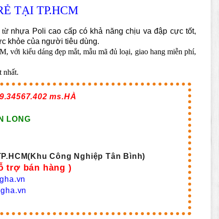
RẺ TẠI TP.HCM
 từ
nhựa Poli cao cấp có khả năng chịu va đập cực tốt,
c khỏe của người tiêu dùng.
M, với kiểu dáng đẹp mắt, mẫu mã đủ loại, giao hang miễn phí,
 nhất.
9.34567.402 ms.HÀ
N LONG
,TP.HCM(Khu Công Nghiệp Tân Bình)
ỗ trợ bán hàng )
gha.vn
gha.vn