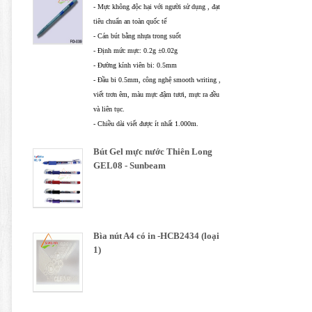
- Mực không độc hại với người sử dụng , đạt
tiêu chuẩn an toàn quốc tế
- Cán bút bằng nhựa trong suốt
- Định mức mực: 0.2g ±0.02g
- Đường kính viên bi: 0.5mm
- Đầu bi 0.5mm, công nghệ smooth writing ,
viết trơn êm, màu mực đậm tươi, mực ra đều
và liên tục.
- Chiều dài viết được ít nhất 1.000m.
Bút Gel mực nước Thiên Long
GEL08 - Sunbeam
Bìa nút A4 có in -HCB2434 (loại
1)