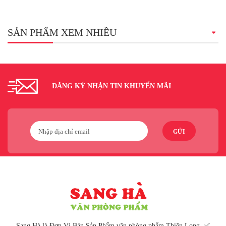
SẢN PHẨM XEM NHIỀU
ĐĂNG KÝ NHẬN TIN KHUYẾN MÃI
GỬI
Sang Hà là Đơn Vị Bán Sản Phẩm văn phòng phẩm Thiên Long, ✅