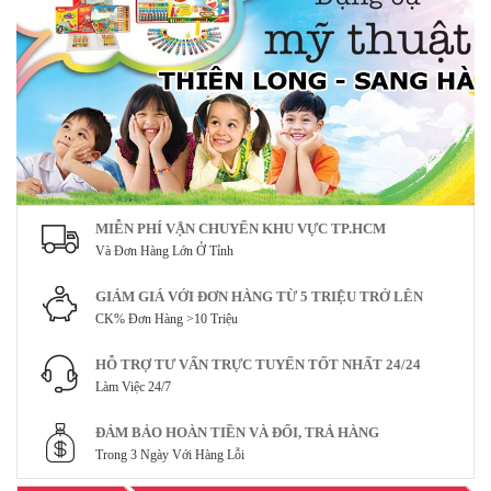
MIỄN PHÍ VẬN CHUYỂN KHU VỰC TP.HCM
Và Đơn Hàng Lớn Ở Tỉnh
GIẢM GIÁ VỚI ĐƠN HÀNG TỪ 5 TRIỆU TRỞ LÊN
CK% Đơn Hàng >10 Triệu
HỖ TRỢ TƯ VẤN TRỰC TUYẾN TỐT NHẤT 24/24
Làm Việc 24/7
ĐẢM BẢO HOÀN TIỀN VÀ ĐỔI, TRẢ HÀNG
Trong 3 Ngày Với Hàng Lỗi