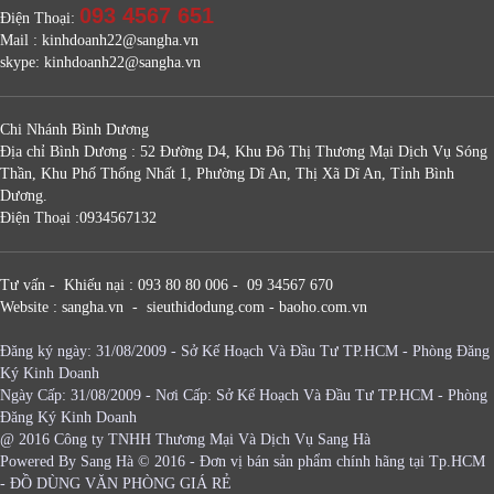
093 4567 651
Điện Thoại:
Mail : kinhdoanh22@sangha.vn
skype: kinhdoanh22@sangha.vn
Chi Nhánh Bình Dương
Địa chỉ Bình Dương : 52 Đường D4, Khu Đô Thị Thương Mại Dịch Vụ Sóng
Thần, Khu Phố Thống Nhất 1, Phường Dĩ An, Thị Xã Dĩ An, Tỉnh Bình
Dương.
Điện Thoại :0934567132
Tư vấn - Khiếu nại : 093 80 80 006 - 09 34567 670
Website : sangha.vn - sieuthidodung.com - baoho.com.vn
Đăng ký ngày: 31/08/2009 - Sở Kế Hoạch Và Đầu Tư TP.HCM - Phòng Đăng
Ký Kinh Doanh
Ngày Cấp: 31/08/2009 - Nơi Cấp: Sở Kế Hoạch Và Đầu Tư TP.HCM - Phòng
Đăng Ký Kinh Doanh
@ 2016 Công ty TNHH Thương Mại Và Dịch Vụ Sang Hà
Powered By
Sang Hà
© 2016 - Đơn vị bán sản phẩm chính hãng tại Tp.HCM
-
ĐỒ DÙNG VĂN PHÒNG GIÁ RẺ