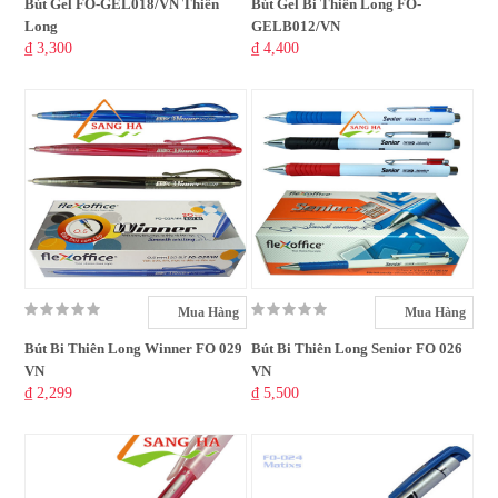
Bút Gel FO-GEL018/VN Thiên
Bút Gel Bi Thiên Long FO-
Long
GELB012/VN
₫ 3,300
₫ 4,400
Mua Hàng
Mua Hàng
Bút Bi Thiên Long Winner FO 029
Bút Bi Thiên Long Senior FO 026
VN
VN
₫ 2,299
₫ 5,500