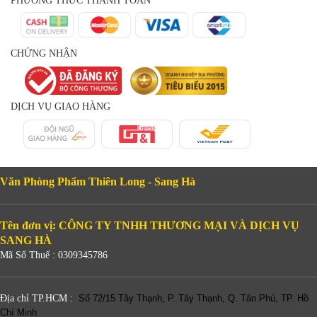
PHƯƠNG THỨC THANH TOÁN
CHỨNG NHẬN
DỊCH VỤ GIAO HÀNG
Văn Phòng Phẩm Thiên Long - Sang Hà
Tên đơn vị: CÔNG TY TNHH THƯƠNG MẠI VÀ DỊCH VỤ
SANG HÀ
Mã Số Thuế : 0309345786
Địa chỉ TP.HCM :
Số 72/15 Tây Thạnh, P. Tây Thạnh, Q. Tân Phú, TP. Hồ
Chí Minh