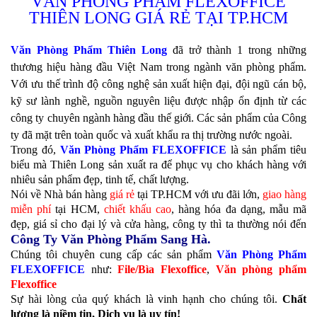
VĂN PHÒNG PHẨM FLEXOFFICE
THIÊN LONG GIÁ RẺ TẠI TP.HCM
Văn Phòng Phẩm Thiên Long
đã trở thành 1 trong những
thương hiệu hàng đầu Việt Nam trong ngành văn phòng phẩm.
Với ưu thế trình độ công nghệ sản xuất hiện đại, đội ngũ cán bộ,
kỹ sư lành nghề, nguồn nguyên liệu được nhập ổn định từ các
công ty chuyên ngành hàng đầu thế giới.
Các sản phẩm của Công
ty đã mặt trên toàn quốc và xuất khẩu ra thị trường nước ngoài.
Trong đó,
Văn Phòng Phẩm FLEXOFFICE
là sản phẩm tiêu
biểu mà Thiên Long sản xuất ra để phục vụ cho khách hàng với
nhiêu
sản phẩm đẹp, tinh tế
, chất lượng.
Nói về Nhà bán hàng
giá rẻ
tại TP.HCM với ưu đãi lớn,
giao hàng
miễn phí
tại HCM,
chiết khấu cao
, hàng hóa đa dạng, mẫu mã
đẹp, giá sỉ cho đại lý và cửa hàng, công ty thì ta thường nói đến
Công Ty Văn Phòng Phẩm Sang Hà.
Chúng tôi chuyên cung cấp các sản phẩm
Văn Phòng Phẩm
FLEXOFFICE
như:
File/Bìa Flexoffice
,
Văn phòng phẩm
Flexoffice
Sự hài lòng của quý khách là vinh hạnh cho chúng tôi.
Chất
lượng là niềm tin, Dịch vụ là uy tín!