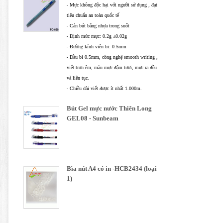
- Mực không độc hại với người sử dụng , đạt
tiêu chuẩn an toàn quốc tế
- Cán bút bằng nhựa trong suốt
- Định mức mực: 0.2g ±0.02g
- Đường kính viên bi: 0.5mm
- Đầu bi 0.5mm, công nghệ smooth writing ,
viết trơn êm, màu mực đậm tươi, mực ra đều
và liên tục.
- Chiều dài viết được ít nhất 1.000m.
Bút Gel mực nước Thiên Long
GEL08 - Sunbeam
Bìa nút A4 có in -HCB2434 (loại
1)