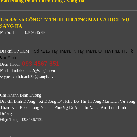
Văn Phòng Phẩm Thiên Long - Sang Hà
Tên đơn vị: CÔNG TY TNHH THƯƠNG MẠI VÀ DỊCH VỤ
SANG HÀ
Mã Số Thuế : 0309345786
Địa chỉ TP.HCM :
Số 72/15 Tây Thạnh, P. Tây Thạnh, Q. Tân Phú, TP. Hồ
Chí Minh
093 4567 651
Điện Thoại:
Mail : kinhdoanh22@sangha.vn
skype: kinhdoanh22@sangha.vn
Chi Nhánh Bình Dương
Địa chỉ Bình Dương : 52 Đường D4, Khu Đô Thị Thương Mại Dịch Vụ Sóng
Thần, Khu Phố Thống Nhất 1, Phường Dĩ An, Thị Xã Dĩ An, Tỉnh Bình
Dương.
Điện Thoại :0934567132