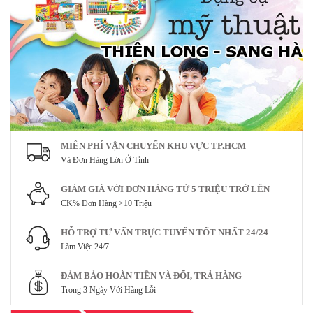
MIỄN PHÍ VẬN CHUYỂN KHU VỰC TP.HCM
Và Đơn Hàng Lớn Ở Tỉnh
GIẢM GIÁ VỚI ĐƠN HÀNG TỪ 5 TRIỆU TRỞ LÊN
CK% Đơn Hàng >10 Triệu
HỖ TRỢ TƯ VẤN TRỰC TUYẾN TỐT NHẤT 24/24
Làm Việc 24/7
ĐẢM BẢO HOÀN TIỀN VÀ ĐỔI, TRẢ HÀNG
Trong 3 Ngày Với Hàng Lỗi