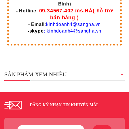
Bình)
09.34567.402 ms.HÀ( hỗ trợ
- Hotline
:
bán hàng )
- Email:
kinhdoanh4@sangha.vn
-skype
:
kinhdoanh4@sangha.vn
SẢN PHẨM XEM NHIỀU
ĐĂNG KÝ NHẬN TIN KHUYẾN MÃI