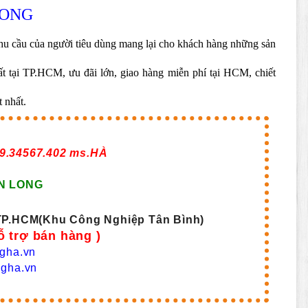
LONG
u cầu của người tiêu dùng mang lại cho khách hàng những sản
hất tại TP.HCM, ưu đãi lớn, giao hàng miễn phí tại HCM, chiết
 nhất.
9.34567.402 ms.HÀ
N LONG
,TP.HCM(Khu Công Nghiệp Tân Bình)
ỗ trợ bán hàng )
gha.vn
gha.vn