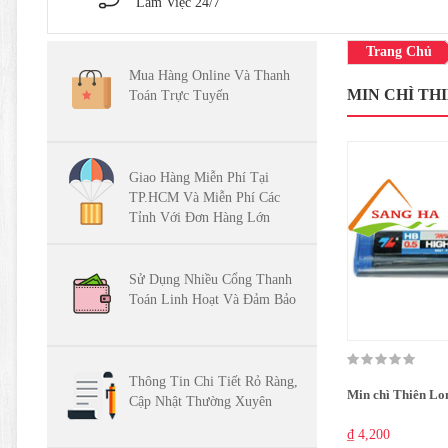
Làm Việc 24/7
Trang Chủ
Mua Hàng Online Và Thanh
MIN CHÌ TH
Toán Trực Tuyến
Giao Hàng Miễn Phí Tại
TP.HCM Và Miễn Phí Các
Tỉnh Với Đơn Hàng Lớn
Sử Dụng Nhiều Cổng Thanh
Toán Linh Hoạt Và Đảm Bảo
Thông Tin Chi Tiết Rỏ Ràng,
Min chì Thiên L
Cập Nhật Thường Xuyên
₫ 4,200