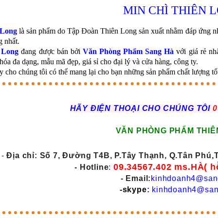
MIN CHÌ THIÊN 
 Long
là sản phẩm do Tập Đoàn Thiên Long sản xuất nhằm đáp ứng nh
 nhất.
 Long
đang được bán bởi
Văn Phòng Phẩm Sang Hà
với giá rẻ n
hóa đa dạng, mẫu mã đẹp, giá sỉ cho đại lý và cửa hàng, công ty.
y cho chúng tôi có thể mang lại cho bạn những sản phẩm chất lượng tốt
HÃY ĐIỆN THOẠI CHO CHÚNG TÔI
0
VĂN PHÒNG PHẨM THIÊ
-
Địa chỉ: Số 7, Đường T4B, P.Tây Thạnh, Q.Tân Phú
09.34567.402 ms.HÀ( h
- Hotline
:
- Email:
kinhdoanh4@san
-skype
:
kinhdoanh4@san