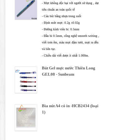
- Mực không độc hại với người sử dụng , đạt
tiêu chuẩn an toàn quốc tế
- Cán bút bằng nhựa trong suốt
- Định mức mực: 0.2g ±0.02g
- Đường kính viên bi: 0.5mm
- Đầu bi 0.5mm, công nghệ smooth writing ,
viết trơn êm, màu mực đậm tươi, mực ra đều
và liên tục.
- Chiều dài viết được ít nhất 1.000m.
Bút Gel mực nước Thiên Long
GEL08 - Sunbeam
Bìa nút A4 có in -HCB2434 (loại
1)