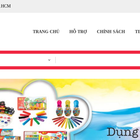
P.HCM
TRANG CHỦ
HỖ TRỢ
CHÍNH SÁCH
T