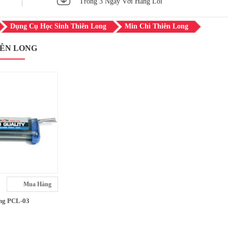
Trong 3 Ngày Với Hàng Lỗi
Dụng Cụ Học Sinh Thiên Long
Min Chì Thiên Long
IÊN LONG
Mua Hàng
ong PCL-03