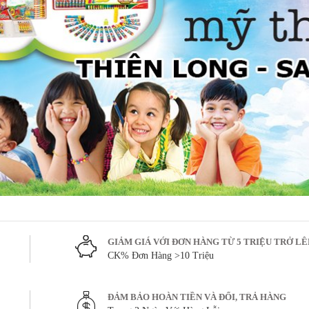
GIẢM GIÁ VỚI ĐƠN HÀNG TỪ 5 TRIỆU TRỞ L
CK% Đơn Hàng >10 Triệu
ĐẢM BẢO HOÀN TIỀN VÀ ĐỔI, TRẢ HÀNG