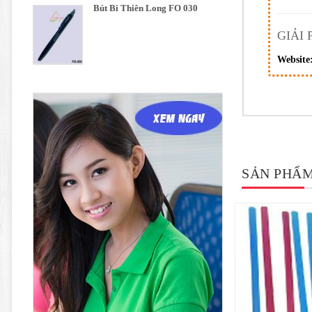
Bút Bi Thiên Long FO 030
GIẢI
Website
SẢN PHẨM