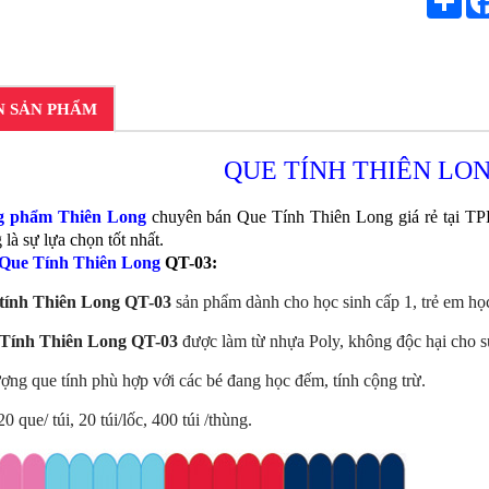
N SẢN PHẨM
QUE TÍNH THIÊN LON
g phẩm Thiên Long
chuyên bán Que Tính Thiên Long giá rẻ tại TP
là sự lựa chọn tốt nhất.
Que Tính Thiên Long
QT-03:
tính
Thiên Long
QT-03
sản phẩm dành cho học sinh cấp 1, trẻ em họ
Tính Thiên Long QT-03
được làm từ nhựa Poly, không độc hại cho s
ợng que tính phù hợp với các bé đang học đếm, tính cộng trừ.
0 que/ túi, 20 túi/lốc, 400 túi /thùng.