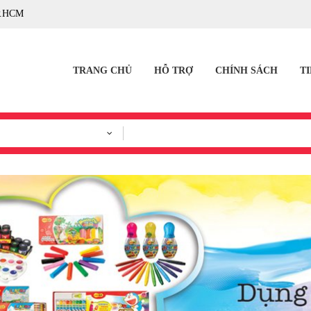
P.HCM
TRANG CHỦ
HỖ TRỢ
CHÍNH SÁCH
T