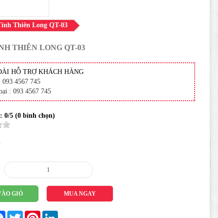
ính Thiên Long QT-03
NH THIÊN LONG QT-03
ĐÀI HỖ TRỢ KHÁCH HÀNG
: 093 4567 745
oại : 093 4567 745
 :
0
/5 (
0
bình chọn)
0
VÀO GIỎ
MUA NGAY
re
Facebook
Twitter
Pinterest
LinkedIn