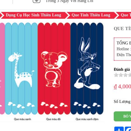
Trong 3 Ngày Với Hàng Lỗi
Dụng Cụ Học Sinh Thiên Long
Que Tính Thiên Long
Que T
QUE TÍ
TỔNG 
Hotline 
Điện Th
Đánh giá
₫ 4,00
Số Lượng
BỎ 
Sha