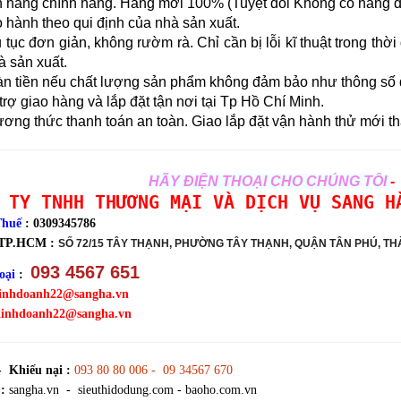
 hàng chính hãng. Hàng mới 100% (Tuyệt đối Không có hàng đổ
hành theo qui định của nhà sản xuất.
tục đơn giản, không rườm rà. Chỉ cần bị lỗi kĩ thuật trong thờ
à sản xuất.
n tiền nếu chất lượng sản phẩm không đảm bảo như thông số đ
rợ giao hàng và lắp đặt tận nơi tại Tp Hồ Chí Minh.
ng thức thanh toán an toàn. Giao lắp đặt vận hành thử mới th
HÃY ĐIỆN THOẠI CHO CHÚNG TÔI
-
 TY TNHH THƯƠNG MẠI VÀ DỊCH VỤ SANG H
Thuế
: 0309345786
 TP.HCM :
SỐ 72/15 TÂY THẠNH, PHƯỜNG TÂY THẠNH, QUẬN TÂN PHÚ, TH
093 4567 651
oại
:
inhdoanh22@sangha.vn
kinhdoanh22@sangha.vn
- Khiếu nại :
093 80 80 006 - 09 34567 670
:
sangha.vn - sieuthidodung.com - baoho.com.vn