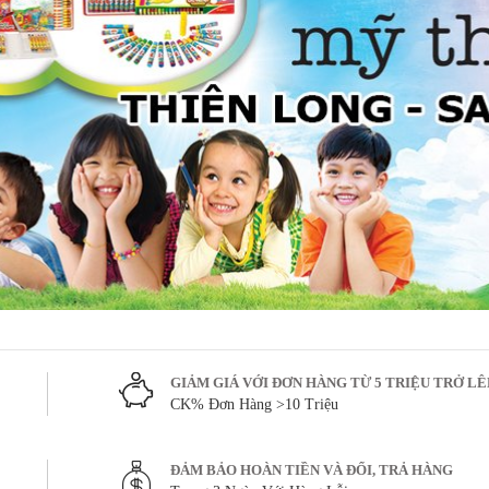
GIẢM GIÁ VỚI ĐƠN HÀNG TỪ 5 TRIỆU TRỞ L
CK% Đơn Hàng >10 Triệu
ĐẢM BẢO HOÀN TIỀN VÀ ĐỔI, TRẢ HÀNG