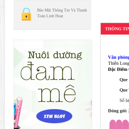
Bảo Mật Thông Tin Và Thanh
Toán Linh Hoạt
THÔNG TI
Văn phòn
Thiên Long 
Đặc Điểm
Que 
Que 
Số lư
Đóng gói:
2