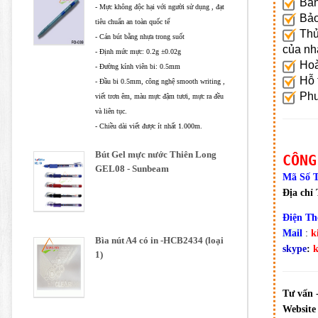
Bán
- Mực không độc hại với người sử dụng , đạt
Bảo 
tiêu chuẩn an toàn quốc tế
Thủ 
- Cán bút bằng nhựa trong suốt
của nh
- Định mức mực: 0.2g ±0.02g
Hoà
- Đường kính viên bi: 0.5mm
Hỗ t
- Đầu bi 0.5mm, công nghệ smooth writing ,
Phươ
viết trơn êm, màu mực đậm tươi, mực ra đều
và liên tục.
- Chiều dài viết được ít nhất 1.000m.
Bút Gel mực nước Thiên Long
CÔNG
GEL08 - Sunbeam
Mã Số 
Địa chỉ
Điện Th
Mail
:
k
Bìa nút A4 có in -HCB2434 (loại
skype
:
1)
Tư vấn 
Website 