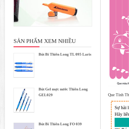
SẢN PHẨM XEM NHIỀU
Bút Bi Thiên Long TL 095 Laris
Bút Gel mực nước Thiên Long
GEL029
Que Tính T
Sự hài 
Hãy liê
Bút Bi Thiên Long FO 039