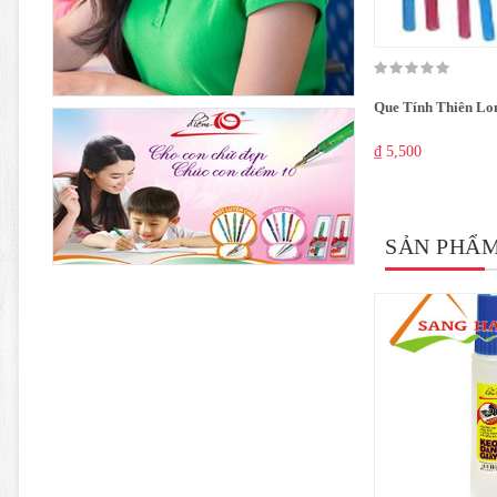
Que Tính Thiên L
₫ 5,500
SẢN PHẨ