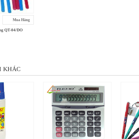
Mua Hàng
ong QT-04/DO
M KHÁC