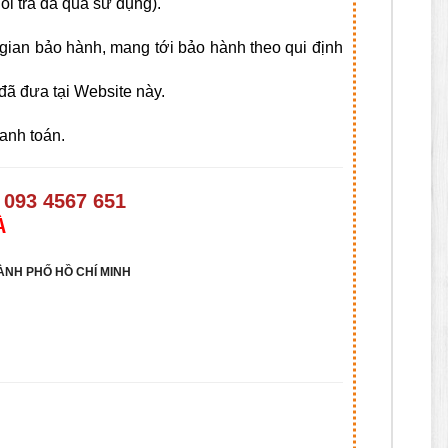
i trả đã qua sử dụng).
i gian bảo hành, mang tới bảo hành theo qui định
ã đưa tại Website này.
anh toán.
093 4567 651
À
ÀNH PHỐ HỒ CHÍ MINH