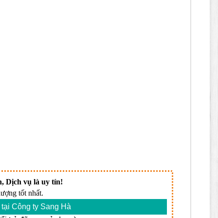
, Dịch vụ là uy tín!
ượng tốt nhất.
tại Công ty Sang Hà