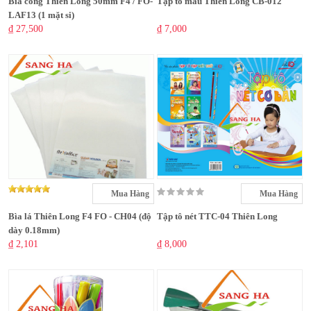
Bìa còng Thiên Long 50mm F4 / FO-
Tập tô màu Thiên Long CB-012
LAF13 (1 mặt si)
₫ 27,500
₫ 7,000
Mua Hàng
Mua Hàng
Bìa lá Thiên Long F4 FO - CH04 (độ
Tập tô nét TTC-04 Thiên Long
dày 0.18mm)
₫ 2,101
₫ 8,000