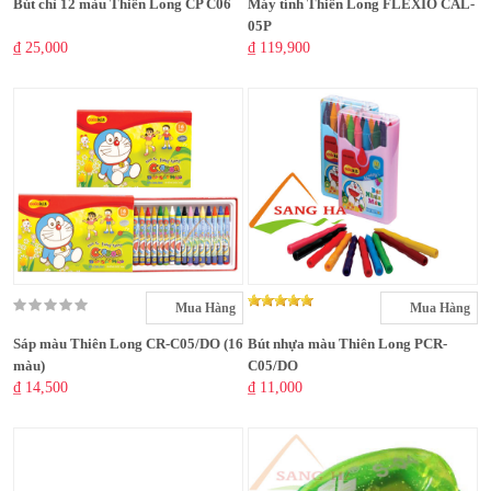
Bút chì 12 màu Thiên Long CP C06
Máy tính Thiên Long FLEXIO CAL-
05P
₫ 25,000
₫ 119,900
Mua Hàng
Mua Hàng
Sáp màu Thiên Long CR-C05/DO (16
Bút nhựa màu Thiên Long PCR-
màu)
C05/DO
₫ 14,500
₫ 11,000