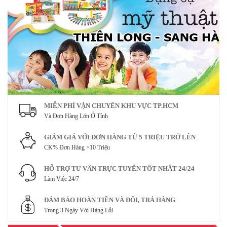
MIỄN PHÍ VẬN CHUYỂN KHU VỰC TP.HCM
Và Đơn Hàng Lớn Ở Tỉnh
GIẢM GIÁ VỚI ĐƠN HÀNG TỪ 5 TRIỆU TRỞ LÊN
CK% Đơn Hàng >10 Triệu
HỖ TRỢ TƯ VẤN TRỰC TUYẾN TỐT NHẤT 24/24
Làm Việc 24/7
ĐẢM BẢO HOÀN TIỀN VÀ ĐỔI, TRẢ HÀNG
Trong 3 Ngày Với Hàng Lỗi