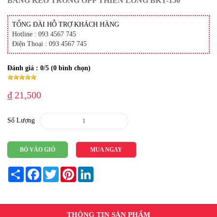
BĂNG KEO TRONG OPP THIÊN LONG BKT-150
TỔNG ĐÀI HỖ TRỢ KHÁCH HÀNG
Hotline : 093 4567 745
Điện Thoại : 093 4567 745
Đánh giá :
0
/5 (
0
bình chọn)
₫ 21,500
Số Lượng
BỎ VÀO GIỎ
MUA NGAY
Share
Facebook
Twitter
Pinterest
LinkedIn
THÔNG TIN SẢN PHẨM