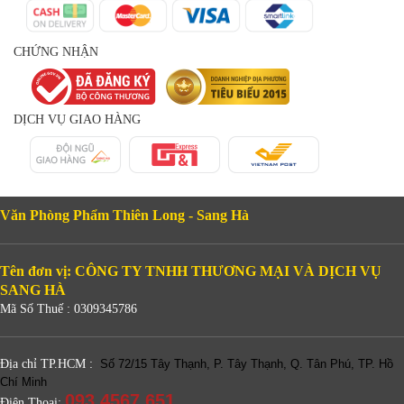
CHỨNG NHẬN
DỊCH VỤ GIAO HÀNG
Văn Phòng Phẩm Thiên Long - Sang Hà
Tên đơn vị: CÔNG TY TNHH THƯƠNG MẠI VÀ DỊCH VỤ
SANG HÀ
Mã Số Thuế : 0309345786
Địa chỉ TP.HCM :
Số 72/15 Tây Thạnh, P. Tây Thạnh, Q. Tân Phú, TP. Hồ
Chí Minh
093 4567 651
Điện Thoại: