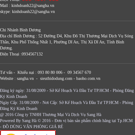
Mail : kinhdoanh22@sangha.vn
skype: kinhdoanh22@sangha.vn
Chi Nhánh Bình Dương
Địa chỉ Bình Dương : 52 Đường D4, Khu Đô Thị Thương Mại Dịch Vụ Sóng
Thần, Khu Phố Thống Nhất 1, Phường Dĩ An, Thị Xã Dĩ An, Tỉnh Bình
Dương.
Điện Thoại :0934567132
Tư vấn - Khiếu nại : 093 80 80 006 - 09 34567 670
Website : sangha.vn - sieuthidodung.com - baoho.com.vn
Đăng ký ngày: 31/08/2009 - Sở Kế Hoạch Và Đầu Tư TP.HCM - Phòng Đăng
Ký Kinh Doanh
Ngày Cấp: 31/08/2009 - Nơi Cấp: Sở Kế Hoạch Và Đầu Tư TP.HCM - Phòng
Đăng Ký Kinh Doanh
@ 2016 Công ty TNHH Thương Mại Và Dịch Vụ Sang Hà
Powered By
Sang Hà
© 2016 - Đơn vị bán sản phẩm chính hãng tại Tp.HCM
-
ĐỒ DÙNG VĂN PHÒNG GIÁ RẺ