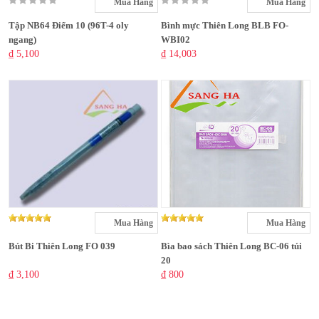
Mua Hàng
Mua Hàng
Tập NB64 Điểm 10 (96T-4 oly
Bình mực Thiên Long BLB FO-
ngang)
WBI02
₫ 5,100
₫ 14,003
Mua Hàng
Mua Hàng
Bút Bi Thiên Long FO 039
Bìa bao sách Thiên Long BC-06 túi
20
₫ 3,100
₫ 800