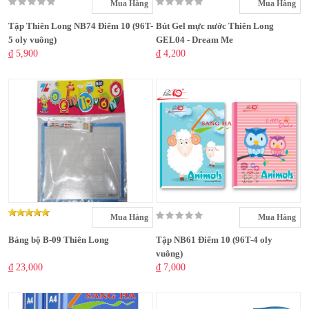
Mua Hàng
Mua Hàng
Tập Thiên Long NB74 Điểm 10 (96T-
Bút Gel mực nước Thiên Long
5 oly vuông)
GEL04 - Dream Me
₫ 5,900
₫ 4,200
Mua Hàng
Mua Hàng
Bảng bộ B-09 Thiên Long
Tập NB61 Điểm 10 (96T-4 oly
vuông)
₫ 23,000
₫ 7,000