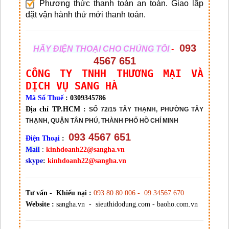
Phương thức thanh toán an toàn. Giao lắp
đặt vận hành thử mới thanh toán.
093
HÃY ĐIỆN THOẠI CHO CHÚNG TÔI
-
4567 651
CÔNG TY TNHH THƯƠNG MẠI VÀ
DỊCH VỤ SANG HÀ
Mã Số Thuế
: 0309345786
Địa chỉ TP.HCM :
SỐ 72/15 TÂY THẠNH, PHƯỜNG TÂY
THẠNH, QUẬN TÂN PHÚ, THÀNH PHỐ HỒ CHÍ MINH
093 4567 651
Điện Thoại
:
Mail
:
kinhdoanh22@sangha.vn
skype
:
kinhdoanh22@sangha.vn
Tư vấn - Khiếu nại :
093 80 80 006 - 09 34567 670
Website :
sangha.vn - sieuthidodung.com - baoho.com.vn