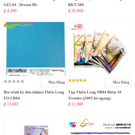
GEL04 - Dream Me
BKT-200
₫ 4,200
₫ 26,004
Mua Hàng
Mua Hàng
Bìa trình ký đơn (nhựa) Thiên Long
Tập Thiên Long NB84 Điểm 10
FO-CB04
Trendee (200T-kẻ ngang)
₫ 13,002
₫ 11,800