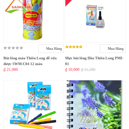
Mua Hàng
Mua Hàng
Bút lông màu Thiên Long dễ rửa
Mực bút lông Dầu Thiên Long PMI-
được SWM-C04 12 màu
01
₫ 21,000
₫ 10,000
₫ 11,200