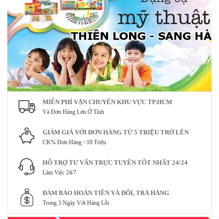
MIỄN PHÍ VẬN CHUYỂN KHU VỰC TP.HCM
Và Đơn Hàng Lớn Ở Tỉnh
GIẢM GIÁ VỚI ĐƠN HÀNG TỪ 5 TRIỆU TRỞ LÊN
CK% Đơn Hàng >10 Triệu
HỖ TRỢ TƯ VẤN TRỰC TUYẾN TỐT NHẤT 24/24
Làm Việc 24/7
ĐẢM BẢO HOÀN TIỀN VÀ ĐỔI, TRẢ HÀNG
Trong 3 Ngày Với Hàng Lỗi