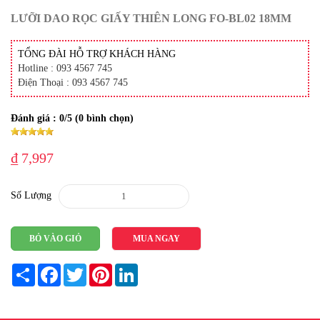
LƯỠI DAO RỌC GIẤY THIÊN LONG FO-BL02 18MM
TỔNG ĐÀI HỖ TRỢ KHÁCH HÀNG
Hotline : 093 4567 745
Điện Thoại : 093 4567 745
Đánh giá :
0
/5 (
0
bình chọn)
₫ 7,997
Số Lượng
BỎ VÀO GIỎ
MUA NGAY
Share
Facebook
Twitter
Pinterest
LinkedIn