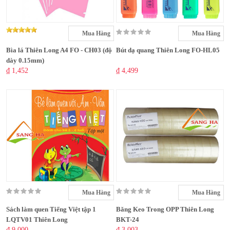
Mua Hàng
Mua Hàng
Bìa lá Thiên Long A4 FO - CH03 (độ
Bút dạ quang Thiên Long FO-HL05
dày 0.15mm)
₫ 1,452
₫ 4,499
Mua Hàng
Mua Hàng
Sách làm quen Tiếng Việt tập 1
Băng Keo Trong OPP Thiên Long
LQTV01 Thiên Long
BKT-24
₫ 9,000
₫ 3,003