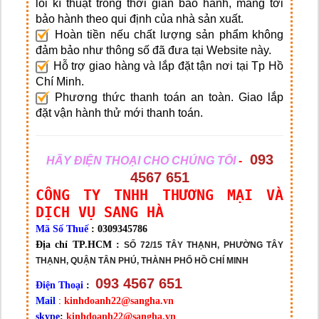
lỗi kĩ thuật trong thời gian bảo hành, mang tới
bảo hành theo qui định của nhà sản xuất.
Hoàn tiền nếu chất lượng sản phẩm không
đảm bảo như thông số đã đưa tại Website này.
Hỗ trợ giao hàng và lắp đặt tận nơi tại Tp Hồ
Chí Minh.
Phương thức thanh toán an toàn. Giao lắp
đặt vận hành thử mới thanh toán.
093
HÃY ĐIỆN THOẠI CHO CHÚNG TÔI
-
4567 651
CÔNG TY TNHH THƯƠNG MẠI VÀ
DỊCH VỤ SANG HÀ
Mã Số Thuế
: 0309345786
Địa chỉ TP.HCM :
SỐ 72/15 TÂY THẠNH, PHƯỜNG TÂY
THẠNH, QUẬN TÂN PHÚ, THÀNH PHỐ HỒ CHÍ MINH
093 4567 651
Điện Thoại
:
Mail
:
kinhdoanh22@sangha.vn
skype
:
kinhdoanh22@sangha.vn