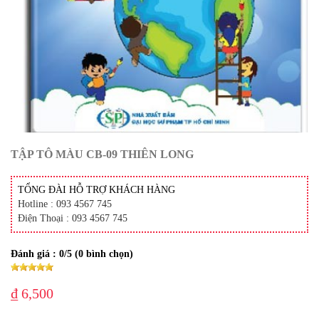
TẬP TÔ MÀU CB-09 THIÊN LONG
TỔNG ĐÀI HỖ TRỢ KHÁCH HÀNG
Hotline : 093 4567 745
Điện Thoại : 093 4567 745
Đánh giá :
0
/5 (
0
bình chọn)
₫ 6,500