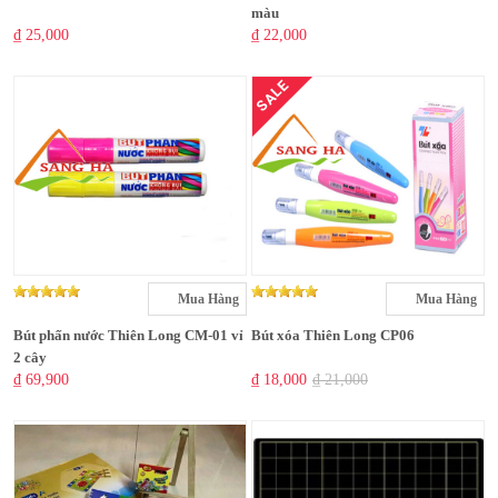
màu
₫ 25,000
₫ 22,000
SALE
Mua Hàng
Mua Hàng
Bút phấn nước Thiên Long CM-01 vỉ
Bút xóa Thiên Long CP06
2 cây
₫ 69,900
₫ 18,000
₫ 21,000