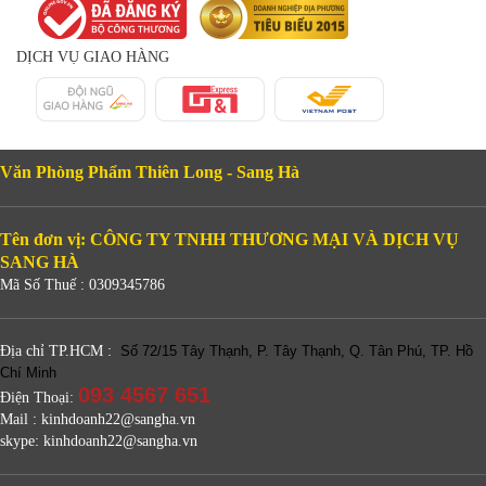
DỊCH VỤ GIAO HÀNG
Văn Phòng Phẩm Thiên Long - Sang Hà
Tên đơn vị: CÔNG TY TNHH THƯƠNG MẠI VÀ DỊCH VỤ
SANG HÀ
Mã Số Thuế : 0309345786
Địa chỉ TP.HCM :
Số 72/15 Tây Thạnh, P. Tây Thạnh, Q. Tân Phú, TP. Hồ
Chí Minh
093 4567 651
Điện Thoại:
Mail : kinhdoanh22@sangha.vn
skype: kinhdoanh22@sangha.vn