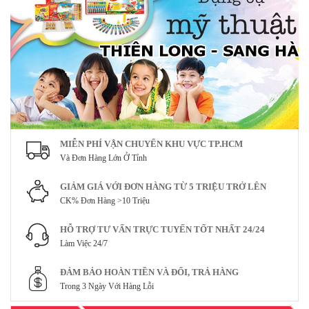
MIỄN PHÍ VẬN CHUYỂN KHU VỰC TP.HCM
Và Đơn Hàng Lớn Ở Tỉnh
GIẢM GIÁ VỚI ĐƠN HÀNG TỪ 5 TRIỆU TRỞ LÊN
CK% Đơn Hàng >10 Triệu
HỖ TRỢ TƯ VẤN TRỰC TUYẾN TỐT NHẤT 24/24
Làm Việc 24/7
ĐẢM BẢO HOÀN TIỀN VÀ ĐỔI, TRẢ HÀNG
Trong 3 Ngày Với Hàng Lỗi