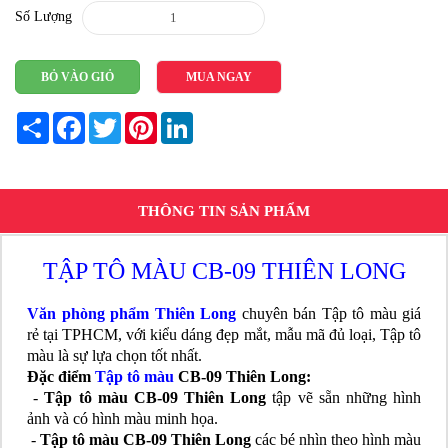
Số Lượng
BỎ VÀO GIỎ
MUA NGAY
Share
Facebook
Twitter
Pinterest
LinkedIn
THÔNG TIN SẢN PHẨM
TẬP TÔ MÀU CB-09 THIÊN LONG
Văn phòng phẩm Thiên Long
chuyên bán Tập tô màu giá
rẻ tại TPHCM, với kiểu dáng đẹp mắt, mẫu mã đủ loại, Tập tô
màu là sự lựa chọn tốt nhất.
Đặc điểm
Tập tô màu
CB-09 Thiên Long:
-
Tập tô màu CB-09 Thiên Long
tập vẽ sẵn những hình
ảnh và có hình màu minh họa.
-
Tập tô màu CB-09 Thiên Long
các bé nhìn theo hình màu