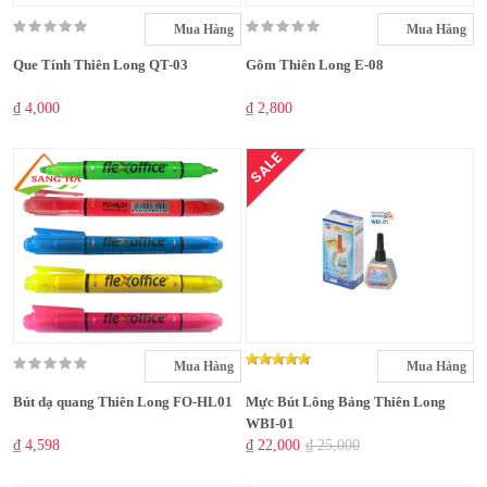
Mua Hàng
Mua Hàng
Que Tính Thiên Long QT-03
Gôm Thiên Long E-08
₫ 4,000
₫ 2,800
SALE
Mua Hàng
Mua Hàng
Bút dạ quang Thiên Long FO-HL01
Mực Bút Lông Bảng Thiên Long
WBI-01
₫ 4,598
₫ 22,000
₫ 25,000