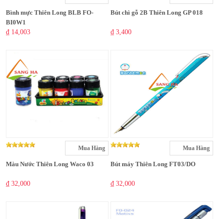
Bình mực Thiên Long BLB FO-
Bút chì gỗ 2B Thiên Long GP 018
BI0W1
₫ 14,003
₫ 3,400
Mua Hàng
Mua Hàng
Màu Nước Thiên Long Waco 03
Bút máy Thiên Long FT03/DO
₫ 32,000
₫ 32,000