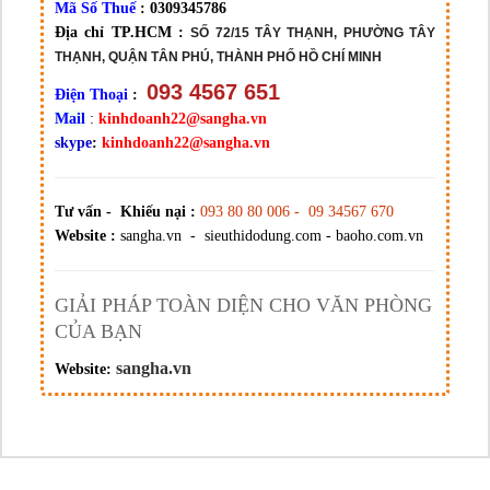
Mã Số Thuế
: 0309345786
Địa chỉ TP.HCM :
SỐ 72/15 TÂY THẠNH, PHƯỜNG TÂY
THẠNH, QUẬN TÂN PHÚ, THÀNH PHỐ HỒ CHÍ MINH
093 4567 651
Điện Thoại
:
Mail
:
kinhdoanh22@sangha.vn
skype
:
kinhdoanh22@sangha.vn
Tư vấn - Khiếu nại :
093 80 80 006 - 09 34567 670
Website :
sangha.vn - sieuthidodung.com - baoho.com.vn
GIẢI PHÁP TOÀN DIỆN CHO VĂN PHÒNG
CỦA BẠN
sangha.vn
Website: