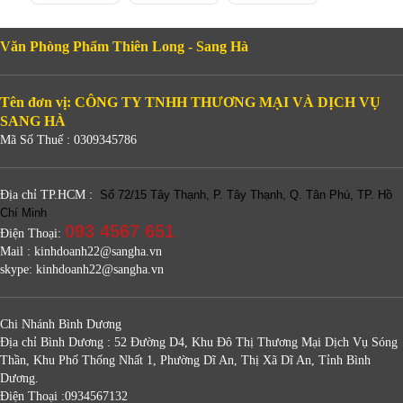
Văn Phòng Phẩm Thiên Long - Sang Hà
Tên đơn vị: CÔNG TY TNHH THƯƠNG MẠI VÀ DỊCH VỤ
SANG HÀ
Mã Số Thuế : 0309345786
Địa chỉ TP.HCM :
Số 72/15 Tây Thạnh, P. Tây Thạnh, Q. Tân Phú, TP. Hồ
Chí Minh
093 4567 651
Điện Thoại:
Mail : kinhdoanh22@sangha.vn
skype: kinhdoanh22@sangha.vn
Chi Nhánh Bình Dương
Địa chỉ Bình Dương : 52 Đường D4, Khu Đô Thị Thương Mại Dịch Vụ Sóng
Thần, Khu Phố Thống Nhất 1, Phường Dĩ An, Thị Xã Dĩ An, Tỉnh Bình
Dương.
Điện Thoại :0934567132