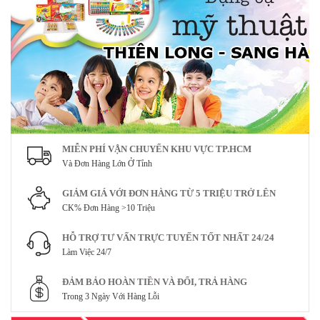
MIỄN PHÍ VẬN CHUYỂN KHU VỰC TP.HCM
Và Đơn Hàng Lớn Ở Tỉnh
GIẢM GIÁ VỚI ĐƠN HÀNG TỪ 5 TRIỆU TRỞ LÊN
CK% Đơn Hàng >10 Triệu
HỖ TRỢ TƯ VẤN TRỰC TUYẾN TỐT NHẤT 24/24
Làm Việc 24/7
ĐẢM BẢO HOÀN TIỀN VÀ ĐỔI, TRẢ HÀNG
Trong 3 Ngày Với Hàng Lỗi