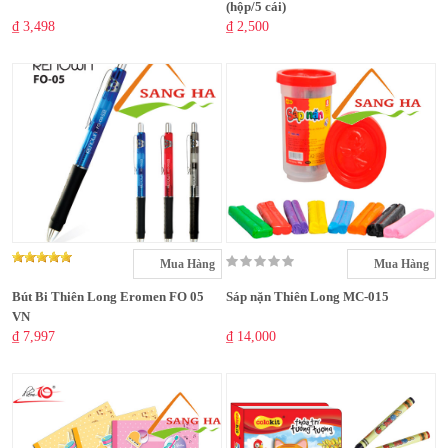
(hộp/5 cái)
₫ 3,498
₫ 2,500
Mua Hàng
Mua Hàng
Bút Bi Thiên Long Eromen FO 05
Sáp nặn Thiên Long MC-015
VN
₫ 7,997
₫ 14,000