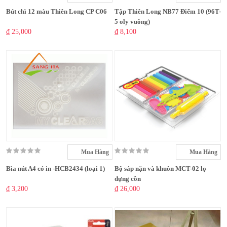
Bút chì 12 màu Thiên Long CP C06
Tập Thiên Long NB77 Điểm 10 (96T-
5 oly vuông)
₫ 25,000
₫ 8,100
Mua Hàng
Mua Hàng
Bìa nút A4 có in -HCB2434 (loại 1)
Bộ sáp nặn và khuôn MCT-02 lọ
đựng cồn
₫ 3,200
₫ 26,000