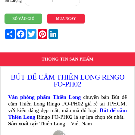
Số Lượng
BỎ VÀO GIỎ
MUA NGAY
Share
Facebook
Twitter
Pinterest
LinkedIn
THÔNG TIN SẢN PHẨM
BÚT ĐẾ CẮM THIÊN LONG RINGO
FO-PH02
Văn phòng phẩm Thiên Long
chuyên bán Bút đế
cắm Thiên Long Ringo FO-PH02 giá rẻ tại TPHCM,
với kiểu dáng đẹp mắt, mẫu mã đủ loại,
Bút đế cắm
Thiên Long
Ringo FO-PH02 là sự lựa chọn tốt nhất.
Sản xuất tại:
Thiên Long – Việt Nam