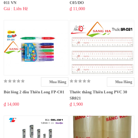
011 VN
C05/DO
Giá : Liên Hệ
₫ 11,000
Mua Hàng
Mua Hàng
Bút lông 2 đầu Thiên Long FP-C01
Thước thẳng Thiên Long PVC 30
SR021
₫ 14,000
₫ 1,900