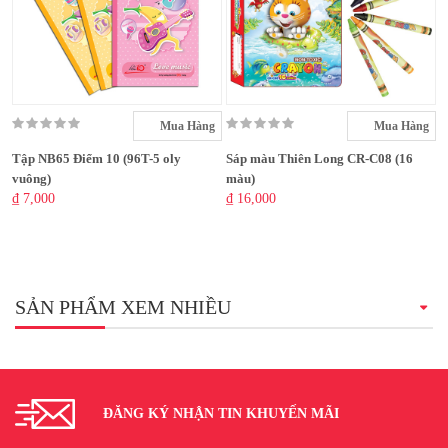
Mua Hàng
Mua Hàng
Tập NB65 Điểm 10 (96T-5 oly
Sáp màu Thiên Long CR-C08 (16
vuông)
màu)
₫ 7,000
₫ 16,000
SẢN PHẨM XEM NHIỀU
ĐĂNG KÝ NHẬN TIN KHUYẾN MÃI