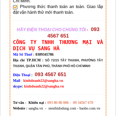
Chí Minh.
Phương thức thanh toán an toàn. Giao lắp
đặt vận hành thử mới thanh toán.
093
HÃY ĐIỆN THOẠI CHO CHÚNG TÔI
-
4567 651
CÔNG TY TNHH THƯƠNG MẠI VÀ
DỊCH VỤ SANG HÀ
Mã Số Thuế
: 0309345786
Địa chỉ TP.HCM :
SỐ 72/15 TÂY THẠNH, PHƯỜNG TÂY
THẠNH, QUẬN TÂN PHÚ, THÀNH PHỐ HỒ CHÍ MINH
093 4567 651
Điện Thoại
:
Mail
:
kinhdoanh22@sangha.vn
skype
:
kinhdoanh22@sangha.vn
Tư vấn - Khiếu nại :
093 80 80 006 - 09 34567 670
Website :
sangha.vn - sieuthidodung.com - baoho.com.vn