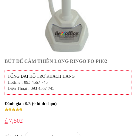
BÚT ĐẾ CẮM THIÊN LONG RINGO FO-PH02
TỔNG ĐÀI HỖ TRỢ KHÁCH HÀNG
Hotline : 093 4567 745
Điện Thoại : 093 4567 745
Đánh giá :
0
/5 (
0
bình chọn)
₫ 7,502