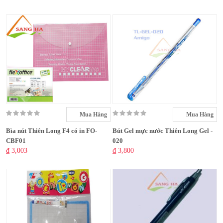
Mua Hàng
Mua Hàng
Bìa nút Thiên Long F4 có in FO-
Bút Gel mực nước Thiên Long Gel -
CBF01
020
₫ 3,003
₫ 3,800