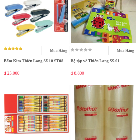
Mua Hàng
Mua Hàng
Bấm Kim Thiên Long Số 10 ST08
Bộ tập vẽ Thiên Long SS-01
₫ 25,000
₫ 8,800