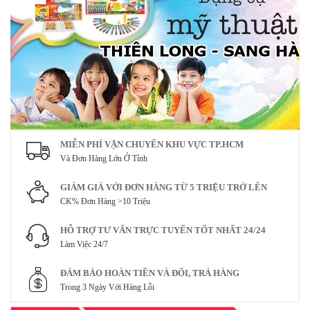
MIỄN PHÍ VẬN CHUYỂN KHU VỰC TP.HCM
Và Đơn Hàng Lớn Ở Tỉnh
GIẢM GIÁ VỚI ĐƠN HÀNG TỪ 5 TRIỆU TRỞ LÊN
CK% Đơn Hàng >10 Triệu
HỖ TRỢ TƯ VẤN TRỰC TUYẾN TỐT NHẤT 24/24
Làm Việc 24/7
ĐẢM BẢO HOÀN TIỀN VÀ ĐỔI, TRẢ HÀNG
Trong 3 Ngày Với Hàng Lỗi