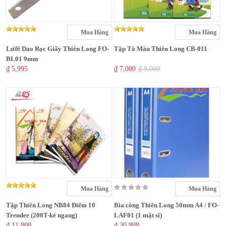
Mua Hàng
Mua Hàng
Lưỡi Dao Rọc Giấy Thiên Long FO-
Tập Tô Màu Thiên Long CB-011
BL01 9mm
₫ 5,995
₫ 7,000
₫ 9,000
Mua Hàng
Mua Hàng
Tập Thiên Long NB84 Điểm 10
Bìa còng Thiên Long 50mm A4 / FO-
Trendee (200T-kẻ ngang)
LAF01 (1 mặt si)
₫ 11,800
₫ 30,998