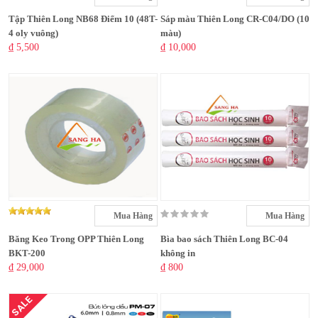
Tập Thiên Long NB68 Điểm 10 (48T-
Sáp màu Thiên Long CR-C04/DO (10
4 oly vuông)
màu)
₫ 5,500
₫ 10,000
Mua Hàng
Mua Hàng
Băng Keo Trong OPP Thiên Long
Bìa bao sách Thiên Long BC-04
BKT-200
không in
₫ 29,000
₫ 800
SALE