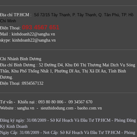
Địa chỉ TP.HCM :
Số 72/15 Tây Thạnh, P. Tây Thạnh, Q. Tân Phú, TP. Hồ
Chí Minh
093 4567 651
Điện Thoại:
Mail : kinhdoanh22@sangha.vn
skype: kinhdoanh22@sangha.vn
Chi Nhánh Bình Dương
Địa chỉ Bình Dương : 52 Đường D4, Khu Đô Thị Thương Mại Dịch Vụ Sóng
Thần, Khu Phố Thống Nhất 1, Phường Dĩ An, Thị Xã Dĩ An, Tỉnh Bình
Dương.
Điện Thoại :0934567132
Tư vấn - Khiếu nại : 093 80 80 006 - 09 34567 670
Website : sangha.vn - sieuthidodung.com - baoho.com.vn
Đăng ký ngày: 31/08/2009 - Sở Kế Hoạch Và Đầu Tư TP.HCM - Phòng Đăng
Ký Kinh Doanh
Ngày Cấp: 31/08/2009 - Nơi Cấp: Sở Kế Hoạch Và Đầu Tư TP.HCM - Phòng