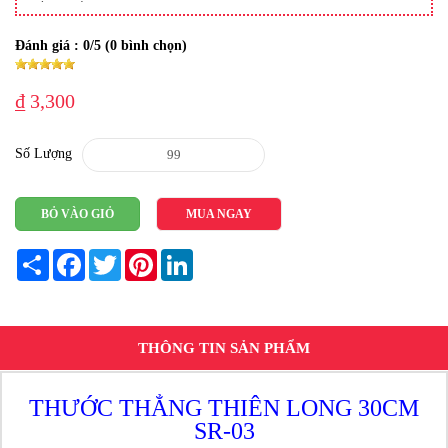
Đánh giá :
0
/5 (
0
bình chọn)
₫ 3,300
Số Lượng
BỎ VÀO GIỎ
MUA NGAY
Share
Facebook
Twitter
Pinterest
LinkedIn
THÔNG TIN SẢN PHẨM
THƯỚC THẲNG THIÊN LONG 30CM
SR-03