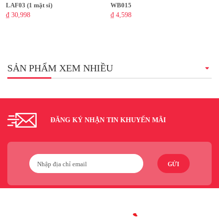
LAF03 (1 mặt si)
WB015
₫ 30,998
₫ 4,598
SẢN PHẨM XEM NHIỀU
ĐĂNG KÝ NHẬN TIN KHUYẾN MÃI
GỬI