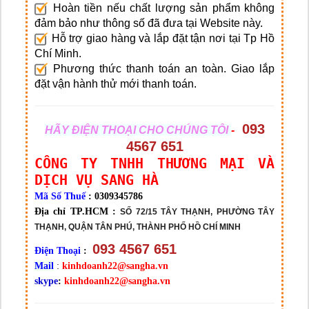
Hoàn tiền nếu chất lượng sản phẩm không
đảm bảo như thông số đã đưa tại Website này.
Hỗ trợ giao hàng và lắp đặt tận nơi tại Tp Hồ
Chí Minh.
Phương thức thanh toán an toàn. Giao lắp
đặt vận hành thử mới thanh toán.
093
HÃY ĐIỆN THOẠI CHO CHÚNG TÔI
-
4567 651
CÔNG TY TNHH THƯƠNG MẠI VÀ
DỊCH VỤ SANG HÀ
Mã Số Thuế
: 0309345786
Địa chỉ TP.HCM :
SỐ 72/15 TÂY THẠNH, PHƯỜNG TÂY
THẠNH, QUẬN TÂN PHÚ, THÀNH PHỐ HỒ CHÍ MINH
093 4567 651
Điện Thoại
:
Mail
:
kinhdoanh22@sangha.vn
skype
:
kinhdoanh22@sangha.vn