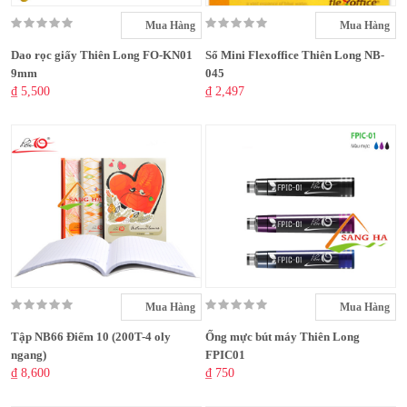
Mua Hàng
Mua Hàng
Dao rọc giấy Thiên Long FO-KN01
Sổ Mini Flexoffice Thiên Long NB-
9mm
045
₫ 5,500
₫ 2,497
Mua Hàng
Mua Hàng
Tập NB66 Điểm 10 (200T-4 oly
Ống mực bút máy Thiên Long
ngang)
FPIC01
₫ 8,600
₫ 750