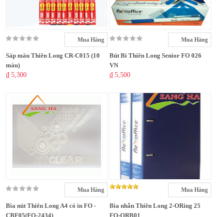
Mua Hàng
Mua Hàng
Sáp màu Thiên Long CR-C015 (10
Bút Bi Thiên Long Senior FO 026
màu)
VN
₫ 5,300
₫ 5,500
Mua Hàng
Mua Hàng
Bìa nút Thiên Long A4 có in FO -
Bìa nhẫn Thiên Long 2-ORing 25
CBF05(FO-2434)
FO-ORB01