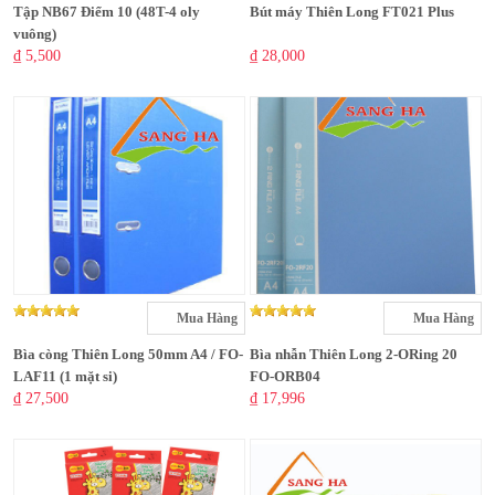
Tập NB67 Điểm 10 (48T-4 oly
Bút máy Thiên Long FT021 Plus
vuông)
₫ 5,500
₫ 28,000
Mua Hàng
Mua Hàng
Bìa còng Thiên Long 50mm A4 / FO-
Bìa nhẫn Thiên Long 2-ORing 20
LAF11 (1 mặt si)
FO-ORB04
₫ 27,500
₫ 17,996