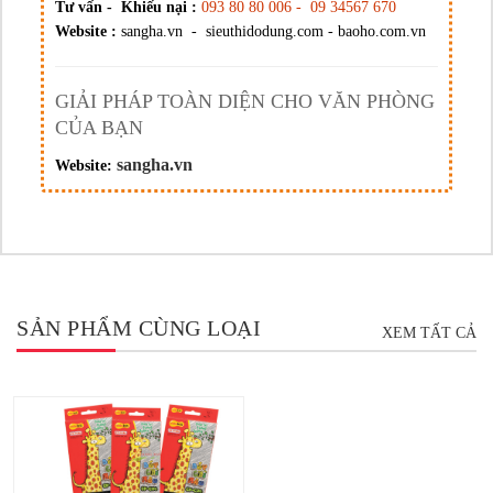
Tư vấn - Khiếu nại :
093 80 80 006 - 09 34567 670
Website :
sangha.vn - sieuthidodung.com - baoho.com.vn
GIẢI PHÁP TOÀN DIỆN CHO VĂN PHÒNG
CỦA BẠN
sangha.vn
Website:
SẢN PHẨM CÙNG LOẠI
XEM TẤT CẢ