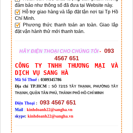
đảm bảo như thông số đã đưa tại Website này.
Hỗ trợ giao hàng và lắp đặt tận nơi tại Tp Hồ
Chí Minh.
Phương thức thanh toán an toàn. Giao lắp
đặt vận hành thử mới thanh toán.
093
HÃY ĐIỆN THOẠI CHO CHÚNG TÔI
-
4567 651
CÔNG TY TNHH THƯƠNG MẠI VÀ
DỊCH VỤ SANG HÀ
Mã Số Thuế
: 0309345786
Địa chỉ TP.HCM :
SỐ 72/15 TÂY THẠNH, PHƯỜNG TÂY
THẠNH, QUẬN TÂN PHÚ, THÀNH PHỐ HỒ CHÍ MINH
093 4567 651
Điện Thoại
:
Mail
:
kinhdoanh22@sangha.vn
skype
:
kinhdoanh22@sangha.vn