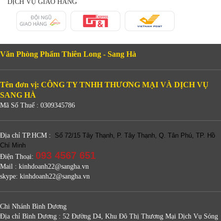
DỊCH VỤ GIAO HÀNG
Văn Phòng Phẩm Thiên Long - Sang Hà
Tên đơn vị: CÔNG TY TNHH THƯƠNG MẠI VÀ DỊCH VỤ
SANG HÀ
Mã Số Thuế : 0309345786
Địa chỉ TP.HCM :
Số 72/15 Tây Thạnh, P. Tây Thạnh, Q. Tân Phú, TP. Hồ
Chí Minh
093 4567 651
Điện Thoại:
Mail : kinhdoanh22@sangha.vn
skype: kinhdoanh22@sangha.vn
Chi Nhánh Bình Dương
Địa chỉ Bình Dương : 52 Đường D4, Khu Đô Thị Thương Mại Dịch Vụ Sóng