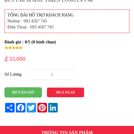
BÚT CHÌ 16 MÀU THIÊN LONG CP C08
TỔNG ĐÀI HỖ TRỢ KHÁCH HÀNG
Hotline : 093 4567 745
Điện Thoại : 093 4567 745
Đánh giá :
0
/5 (
0
bình chọn)
₫ 33,000
Số Lượng
BỎ VÀO GIỎ
MUA NGAY
Share
Facebook
Twitter
Pinterest
LinkedIn
THÔNG TIN SẢN PHẨM