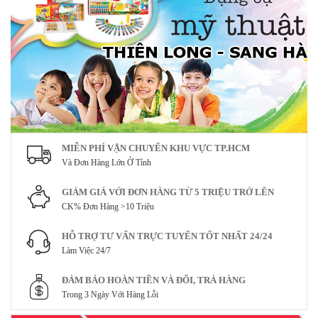
MIỄN PHÍ VẬN CHUYỂN KHU VỰC TP.HCM
Và Đơn Hàng Lớn Ở Tỉnh
GIẢM GIÁ VỚI ĐƠN HÀNG TỪ 5 TRIỆU TRỞ LÊN
CK% Đơn Hàng >10 Triệu
HỖ TRỢ TƯ VẤN TRỰC TUYẾN TỐT NHẤT 24/24
Làm Việc 24/7
ĐẢM BẢO HOÀN TIỀN VÀ ĐỔI, TRẢ HÀNG
Trong 3 Ngày Với Hàng Lỗi