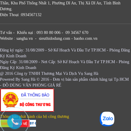
Thần, Khu Phố Thống Nhất 1, Phường Dĩ An, Thị Xã Dĩ An, Tỉnh Bình
Dương.
Điện Thoại :0934567132
Tư vấn - Khiếu nại : 093 80 80 006 - 09 34567 670
Website : sangha.vn - sieuthidodung.com - baoho.com.vn
Đăng ký ngày: 31/08/2009 - Sở Kế Hoạch Và Đầu Tư TP.HCM - Phòng Đăng
Ký Kinh Doanh
Ngày Cấp: 31/08/2009 - Nơi Cấp: Sở Kế Hoạch Và Đầu Tư TP.HCM - Phòng
Đăng Ký Kinh Doanh
@ 2016 Công ty TNHH Thương Mại Và Dịch Vụ Sang Hà
Powered By
Sang Hà
© 2016 - Đơn vị bán sản phẩm chính hãng tại Tp.HCM
-
ĐỒ DÙNG VĂN PHÒNG GIÁ RẺ
Thông báo phát hành của bộ công thương
DMCA
BẢO VỆ