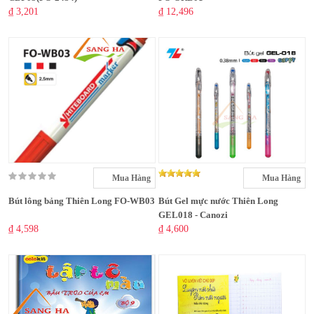
₫ 3,201
₫ 12,496
Mua Hàng
Mua Hàng
Bút lông bảng Thiên Long FO-WB03
Bút Gel mực nước Thiên Long
GEL018 - Canozi
₫ 4,598
₫ 4,600