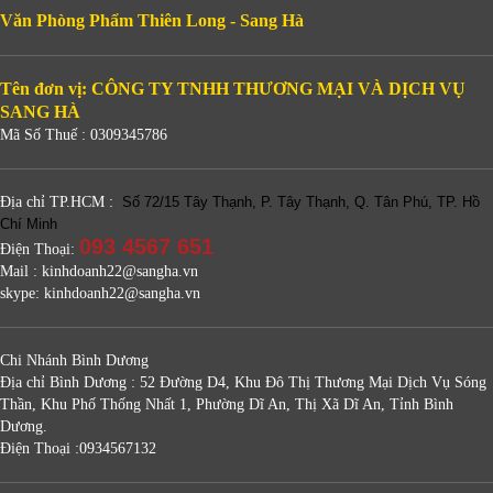
Văn Phòng Phẩm Thiên Long - Sang Hà
Tên đơn vị: CÔNG TY TNHH THƯƠNG MẠI VÀ DỊCH VỤ
SANG HÀ
Mã Số Thuế : 0309345786
Địa chỉ TP.HCM :
Số 72/15 Tây Thạnh, P. Tây Thạnh, Q. Tân Phú, TP. Hồ
Chí Minh
093 4567 651
Điện Thoại:
Mail : kinhdoanh22@sangha.vn
skype: kinhdoanh22@sangha.vn
Chi Nhánh Bình Dương
Địa chỉ Bình Dương : 52 Đường D4, Khu Đô Thị Thương Mại Dịch Vụ Sóng
Thần, Khu Phố Thống Nhất 1, Phường Dĩ An, Thị Xã Dĩ An, Tỉnh Bình
Dương.
Điện Thoại :0934567132