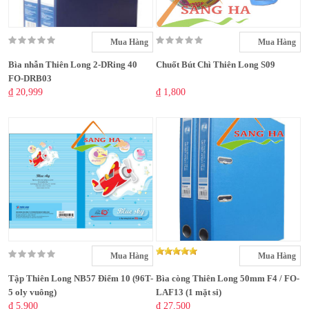
Mua Hàng
Mua Hàng
Bìa nhẫn Thiên Long 2-DRing 40
Chuốt Bút Chì Thiên Long S09
FO-DRB03
₫ 20,999
₫ 1,800
Mua Hàng
Mua Hàng
Tập Thiên Long NB57 Điểm 10 (96T-
Bìa còng Thiên Long 50mm F4 / FO-
5 oly vuông)
LAF13 (1 mặt si)
₫ 5,900
₫ 27,500