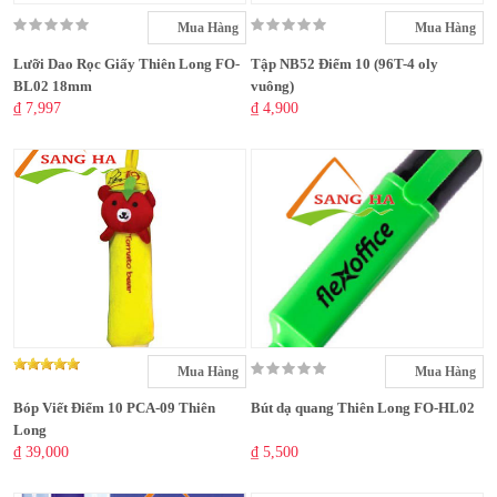
Mua Hàng
Mua Hàng
Lưỡi Dao Rọc Giấy Thiên Long FO-
Tập NB52 Điểm 10 (96T-4 oly
BL02 18mm
vuông)
₫ 7,997
₫ 4,900
Mua Hàng
Mua Hàng
Bóp Viết Điểm 10 PCA-09 Thiên
Bút dạ quang Thiên Long FO-HL02
Long
₫ 39,000
₫ 5,500