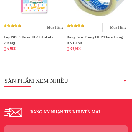
Mua Hàng
Mua Hàng
Tập NB53 Điểm 10 (96T-4 oly
Băng Keo Trong OPP Thiên Long
vuông)
BKT-150
₫ 5,900
₫ 39,500
SẢN PHẨM XEM NHIỀU
ĐĂNG KÝ NHẬN TIN KHUYẾN MÃI