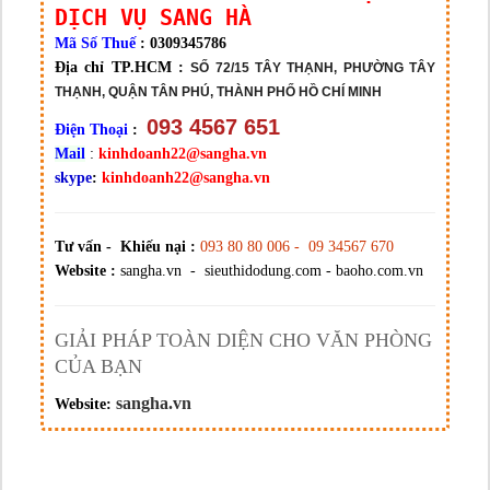
DỊCH VỤ SANG HÀ
Mã Số Thuế
: 0309345786
Địa chỉ TP.HCM :
SỐ 72/15 TÂY THẠNH, PHƯỜNG TÂY
THẠNH, QUẬN TÂN PHÚ, THÀNH PHỐ HỒ CHÍ MINH
093 4567 651
Điện Thoại
:
Mail
:
kinhdoanh22@sangha.vn
skype
:
kinhdoanh22@sangha.vn
Tư vấn - Khiếu nại :
093 80 80 006 - 09 34567 670
Website :
sangha.vn - sieuthidodung.com - baoho.com.vn
GIẢI PHÁP TOÀN DIỆN CHO VĂN PHÒNG
CỦA BẠN
sangha.vn
Website: