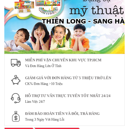
MIỄN PHÍ VẬN CHUYỂN KHU VỰC TP.HCM
Và Đơn Hàng Lớn Ở Tỉnh
GIẢM GIÁ VỚI ĐƠN HÀNG TỪ 5 TRIỆU TRỞ LÊN
CK% Đơn Hàng >10 Triệu
HỖ TRỢ TƯ VẤN TRỰC TUYẾN TỐT NHẤT 24/24
Làm Việc 24/7
ĐẢM BẢO HOÀN TIỀN VÀ ĐỔI, TRẢ HÀNG
Trong 3 Ngày Với Hàng Lỗi