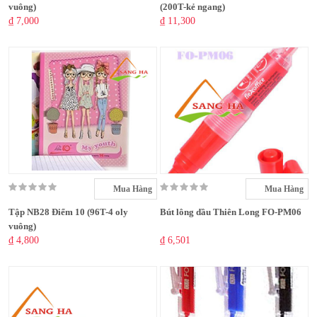
vuông)
(200T-kẻ ngang)
₫ 7,000
₫ 11,300
Mua Hàng
Mua Hàng
Tập NB28 Điểm 10 (96T-4 oly
Bút lông dầu Thiên Long FO-PM06
vuông)
₫ 4,800
₫ 6,501