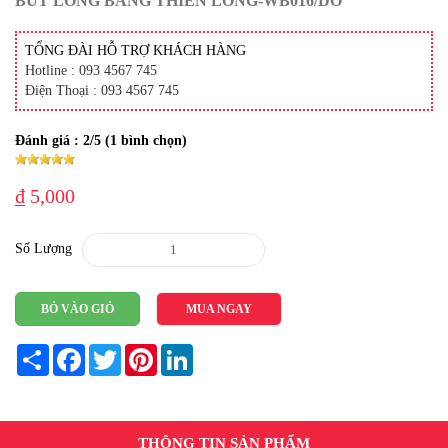
BÚT LÔNG BẢNG THIÊN LONG-WB016/DO
TỔNG ĐÀI HỖ TRỢ KHÁCH HÀNG
Hotline : 093 4567 745
Điện Thoại : 093 4567 745
Đánh giá :
2
/5 (
1
bình chọn)
₫ 5,000
Số Lượng
BỎ VÀO GIỎ
MUA NGAY
Share
Facebook
Twitter
Pinterest
LinkedIn
THÔNG TIN SẢN PHẨM