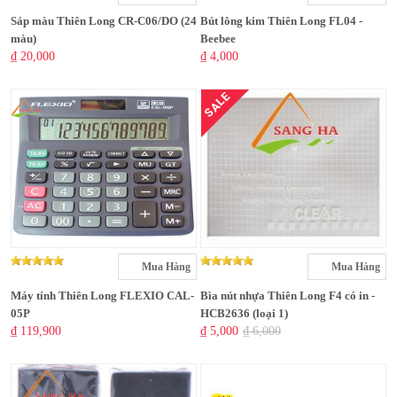
Sáp màu Thiên Long CR-C06/DO (24
Bút lông kim Thiên Long FL04 -
màu)
Beebee
₫ 20,000
₫ 4,000
SALE
Mua Hàng
Mua Hàng
Máy tính Thiên Long FLEXIO CAL-
Bìa nút nhựa Thiên Long F4 có in -
05P
HCB2636 (loại 1)
₫ 119,900
₫ 5,000
₫ 6,000